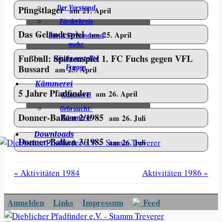
Pfingstlager
Der Vorstand
am 21. April
Förderkreis
Das Geländespiel
am 25. April
Bund, Verband und
mehr
Fußball: Spitzenspiel 1. FC Fuchs gegen VFL
Häufig gestellte
Bussard
Fragen
am 25. April
Kämmerei
5 Jahre Pfadfinder
am 26. April
Kämmerei
Gebraucht-
Donner-Balken 2/1985
am 26. Juli
Kämmerei
Downloads
Donner-Balken 3/1985
am 26. Juli
« Aktivitäten 1984
Aktivitäten 1986 »
Anmelden
Links
Impressum
Feed