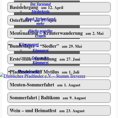
Der Vorstand
Basislehrgang
am 12. April
Förderkreis
Osterfahrt
Bund, Verband und
am 17. April
mehr
Häufig gestellte
Meutenaktion – Kräuterwanderung
am 2. Mai
Fragen
Kämmerei
Bundeslager – “Siedler”
am 29. Mai
Kämmerei
Erste-Hilfe-Ausbildung
Gebraucht-
am 27. Juni
Kämmerei
Pfadfinderschiff Mytilus
am 1. Juli
Downloads
Meuten-Sommerfahrt
am 1. August
Sommerfahrt | Baltikum
am 9. August
Wein – und Heimatfest
am 23. August