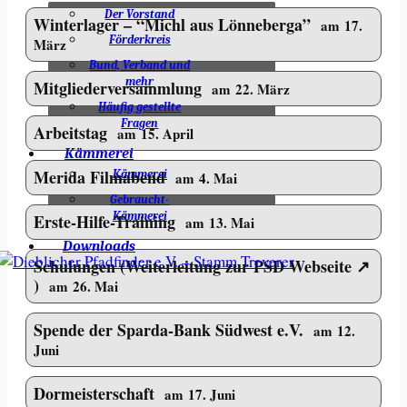
Der Vorstand
Winterlager – “Michl aus Lönneberga”
am 17.
Förderkreis
März
Bund, Verband und
mehr
Mitgliederversammlung
am 22. März
Häufig gestellte
Fragen
Arbeitstag
am 15. April
Kämmerei
Merida Filmabend
Kämmerei
am 4. Mai
Gebraucht-
Kämmerei
Erste-Hilfe-Training
am 13. Mai
Downloads
Schulungen
am 26. Mai
Spende der Sparda-Bank Südwest e.V.
am 12.
Juni
Dormeisterschaft
am 17. Juni