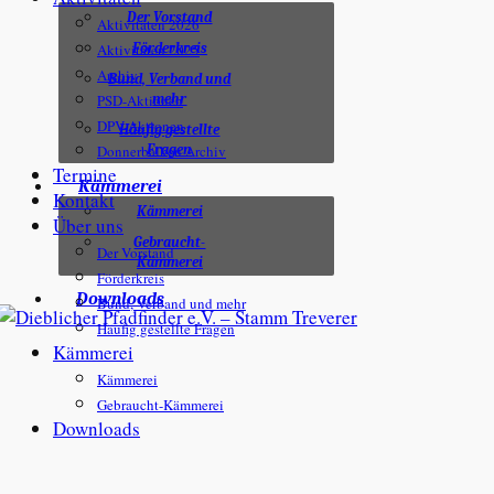
Der Vorstand
Aktivitäten 2026
Aktivitäten 2025
Förderkreis
Archiv
Bund, Verband und
PSD-Aktionen
mehr
DPV-Aktionen
Häufig gestellte
Donnerbalken Archiv
Fragen
Termine
Kämmerei
Kontakt
Kämmerei
Über uns
Gebraucht-
Der Vorstand
Kämmerei
Förderkreis
Downloads
Bund, Verband und mehr
Häufig gestellte Fragen
Kämmerei
Kämmerei
Gebraucht-Kämmerei
Downloads