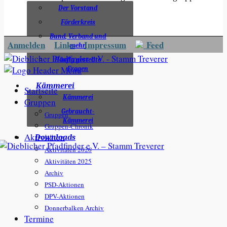
Der Vorstand
Förderkreis
Bund, Verband und
Anmelden
Links
Impressum
Feed
mehr
Häufig gestellte
Fragen
Kämmerei
Startseite
Kämmerei
Gruppen
Gebraucht-
Gruppen
Kämmerei
Gruppen-Chronik
Aktivitäten
Downloads
Aktivitäten 2026
Aktivitäten 2025
Archiv
PSD-Aktionen
DPV-Aktionen
Donnerbalken Archiv
Termine