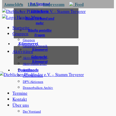
Anmelden
Links
Impressum
Feed
Der Vorstand
Förderkreis
Bund, Verband und
mehr
Startseite
Häufig gestellte
Gruppen
Fragen
Gruppen
Kämmerei
Gruppen-Chronik
Kämmerei
Aktivitäten
Gebraucht-
Aktivitäten 2026
Kämmerei
Aktivitäten 2025
Archiv
Downloads
PSD-Aktionen
DPV-Aktionen
Donnerbalken Archiv
Termine
Kontakt
Über uns
Der Vorstand