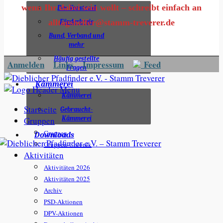
wenn Ihr dabei sein wollt – schreibt einfach an
Der Vorstand
alltagshelfer@stamm-treverer.de
Förderkreis
Bund, Verband und
mehr
Häufig gestellte
Anmelden
Links
Impressum
Feed
Fragen
Kämmerei
Kämmerei
Startseite
Gebraucht-
Kämmerei
Gruppen
Gruppen
Downloads
Gruppen-Chronik
Aktivitäten
Aktivitäten 2026
Aktivitäten 2025
Archiv
PSD-Aktionen
DPV-Aktionen