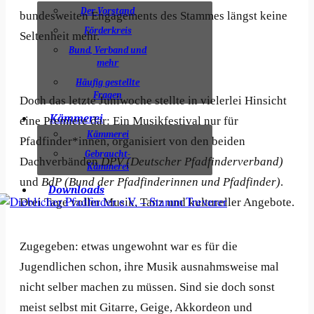
Der Vorstand
bundesweiten Engagements des Stammes längst keine
Förderkreis
Seltenheit mehr.
Bund, Verband und
mehr
Häufig gestellte
Fragen
Doch das letzte Juniwoche stellte in vielerlei Hinsicht
Kämmerei
eine Premiere dar: Ein Musikfestival nur für
Kämmerei
Pfadfinder*innen, organisiert von den beiden
Gebraucht-
Dachverbänden
DPV (Deutscher Pfadfinderverband)
Kämmerei
und
BdP (Bund der Pfadfinderinnen und Pfadfinder)
.
Downloads
Drei Tage voller Musik, Tanz und kultureller Angebote.
Zugegeben: etwas ungewohnt war es für die
Jugendlichen schon, ihre Musik ausnahmsweise mal
nicht selber machen zu müssen. Sind sie doch sonst
meist selbst mit Gitarre, Geige, Akkordeon und