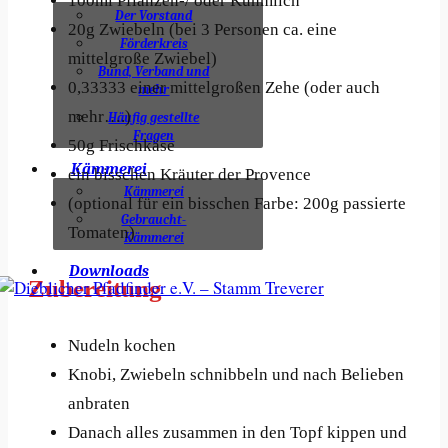
100ml Pflanzen-/ oder Kuhmilch
Der Vorstand
20g Zwiebeln (bei 3 Personen ca. eine
Förderkreis
mittelgroße Zwiebel)
Bund, Verband und
0,33333 einer mittelgroßen Zehe (oder auch
mehr
mehr….)
Häufig gestellte
Fragen
50g Frischkäse
Kämmerei
ein bisschen Kräuter der Provence
Kämmerei
(optional für ein bisschen Farbe: 200g passierte
Gebraucht-
Tomaten)
Kämmerei
Downloads
Zubereitung
Nudeln kochen
Knobi, Zwiebeln schnibbeln und nach Belieben
anbraten
Danach alles zusammen in den Topf kippen und