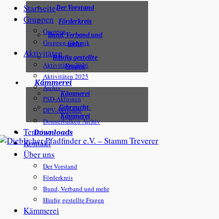
Startseite
Der Vorstand
Gruppen
Förderkreis
Gruppen
Bund, Verband und
Gruppen-Chronik
mehr
Aktivitäten
Häufig gestellte
Aktivitäten 2026
Fragen
Aktivitäten 2025
Kämmerei
Archiv
Kämmerei
PSD-Aktionen
Gebraucht-
DPV-Aktionen
Kämmerei
Donnerbalken Archiv
Termine
Downloads
Kontakt
Über uns
Der Vorstand
Förderkreis
Bund, Verband und mehr
Häufig gestellte Fragen
Kämmerei