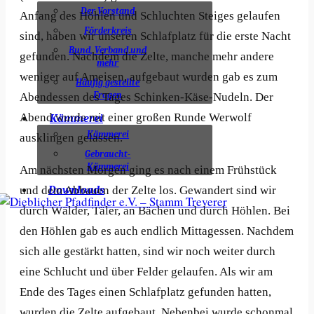
Der Vorstand
Anfang des Höhlen und Schluchten Steiges gelaufen
Förderkreis
sind, haben wir unseren Schlafplatz für die erste Nacht
Bund, Verband und
gefunden. Nachdem die Zelte, manche mehr andere
mehr
weniger auf Ameisen, aufgebaut wurden gab es zum
Häufig gestellte
Fragen
Abendessen des Tages Schinken-Käse-Nudeln. Der
Abend wurde mit einer großen Runde Werwolf
Kämmerei
Kämmerei
ausklingen gelassen.
Gebraucht-
Kämmerei
Am nächsten Morgen ging es nach einem Frühstück
und dem Abbauen der Zelte los. Gewandert sind wir
Downloads
durch Wälder, Täler, an Bächen und durch Höhlen. Bei
den Höhlen gab es auch endlich Mittagessen. Nachdem
sich alle gestärkt hatten, sind wir noch weiter durch
eine Schlucht und über Felder gelaufen. Als wir am
Ende des Tages einen Schlafplatz gefunden hatten,
wurden die Zelte aufgebaut. Nebenbei wurde schonmal