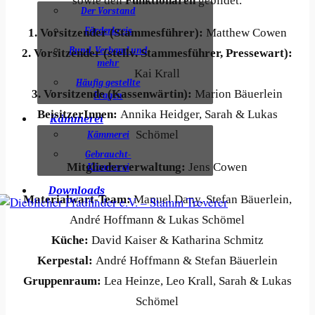
sowie den
Funktionären
gebildet.
Der Vorstand
Förderkreis
1. Vorsitzender (Stammesführer):
Matthew Cowen
Bund, Verband und
2. Vorsitzender (stellv. Stammesführer, Pressewart):
mehr
Kai Krall
Häufig gestellte
3. Vorsitzende (Kassenwärtin):
Marion Bäuerlein
Fragen
BeisitzerInnen:
Annika Heidger, Sarah & Lukas
Kämmerei
Schömel
Kämmerei
Gebraucht-
Mitgliederverwaltung:
Jens Cowen
Kämmerei
Downloads
Materialwart-Team:
Manuel Dany, Stefan Bäuerlein,
André Hoffmann & Lukas Schömel
Küche:
David Kaiser & Katharina Schmitz
Kerpestal:
André Hoffmann & Stefan Bäuerlein
Gruppenraum:
Lea Heinze, Leo Krall, Sarah & Lukas
Schömel