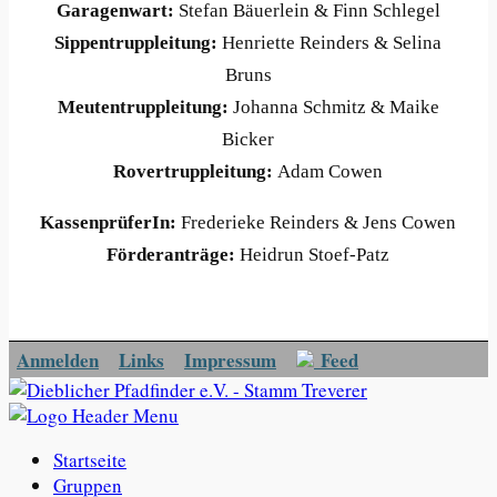
Garagenwart:
Stefan Bäuerlein & Finn Schlegel
Sippentruppleitung:
Henriette Reinders & Selina
Bruns
Meutentruppleitung:
Johanna Schmitz & Maike
Bicker
Rovertruppleitung:
Adam Cowen
KassenprüferIn:
Frederieke Reinders & Jens Cowen
Förderanträge:
Heidrun Stoef-Patz
Anmelden
Links
Impressum
Feed
Startseite
Gruppen