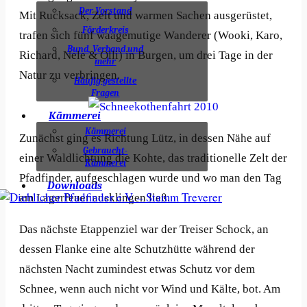
Der Vorstand
Mit Rucksack, Zelt und warmen Sachen ausgerüstet,
Förderkreis
trafen sich fünf waagemutige Wanderer (Wooki, Karo,
Bund, Verband und
Richard, Nele & Olli) in Burgen, um drei Tage in der
mehr
Natur zu verbringen.
Häufig gestellte
Fragen
Kämmerei
Kämmerei
Zunächst ging es Richtung Lütz, in dessen Nähe auf
Gebraucht-
einer Waldlichtung die Kohte, das traditionelle Zelt der
Kämmerei
Pfadfinder, aufgeschlagen wurde und wo man den Tag
Downloads
am Lagerfeuer ausklingen ließ.
Das nächste Etappenziel war der Treiser Schock, an
dessen Flanke eine alte Schutzhütte während der
nächsten Nacht zumindest etwas Schutz vor dem
Schnee, wenn auch nicht vor Wind und Kälte, bot. Am