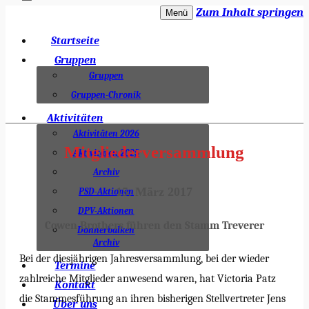
Zum Inhalt springen
Menü
Dieblicher Pfadfinder e.V. – Stamm
Startseite
Treverer
Gruppen
Gruppen
Gruppen-Chronik
Aktivitäten
Aktivitäten 2026
Mitgliederversammlung
Aktivitäten 2025
Archiv
15. März 2017
PSD-Aktionen
DPV-Aktionen
Cowen Brothers führen den Stamm Treverer
Donnerbalken
Archiv
Bei der diesjährigen Jahresversammlung, bei der wieder
Termine
zahlreiche Mitglieder anwesend waren, hat Victoria Patz
Kontakt
die Stammesführung an ihren bisherigen Stellvertreter Jens
Über uns