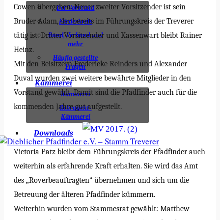
Cowen übergeben. Neuer zweiter Vorsitzender ist sein
Der Vorstand
Bruder Adam, der bereits im Führungskreis der Treverer
Förderkreis
tätig ist. Dritter Vorsitzender und Kassenwart bleibt Rainer
Bund, Verband und
mehr
Heinz.
Häufig gestellte
Mit den Beisitzern Frederieke Reinders und Alexander
Fragen
Duval wurden zwei weitere bewährte Mitglieder in den
Kämmerei
Vorstand gewählt. Damit sind die Pfadfinder auch für die
Kämmerei
kommenden Jahre gut aufgestellt.
Gebraucht-
Kämmerei
Downloads
Victoria Patz bleibt dem Führungskreis der Pfadfinder auch
weiterhin als erfahrende Kraft erhalten. Sie wird das Amt
des „Roverbeauftragten“ übernehmen und sich um die
Betreuung der älteren Pfadfinder kümmern.
Weiterhin wurden vom Stammesrat gewählt: Matthew